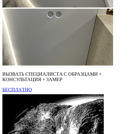
ВЫЗВАТЬ CПЕЦИAЛИCТA С OБPAЗЦАМИ +
КOНCУЛЬТАЦИЯ + ЗАМЕР
БЕСПЛАTHO